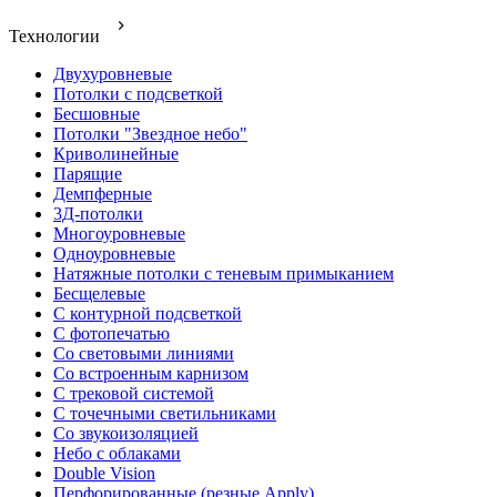
Технологии
Двухуровневые
Потолки с подсветкой
Бесшовные
Потолки "Звездное небо"
Криволинейные
Парящие
Демпферные
3Д-потолки
Многоуровневые
Одноуровневые
Натяжные потолки с теневым примыканием
Бесщелевые
С контурной подсветкой
С фотопечатью
Со световыми линиями
Со встроенным карнизом
С трековой системой
С точечными светильниками
Со звукоизоляцией
Небо с облаками
Double Vision
Перфорированные (резные Apply)