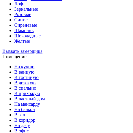
Лофт
Зеркальные
Розовые
Синие
Сиреневые
Шампань
Шоколадные
Желтые
Вызвать замерщика
Помещение
На кухню
В ванную
В гостиную
В детскую
В спальню
В прихожую
В частный дом
На мансарду
На балкон
В зал
В коридор
На дачу
В офис