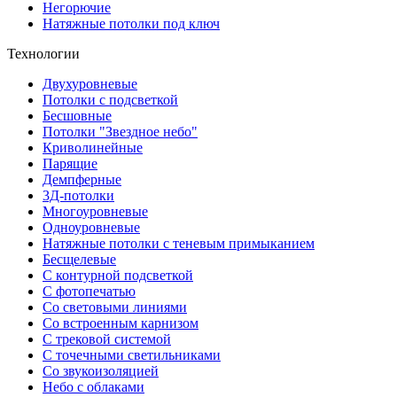
Негорючие
Натяжные потолки под ключ
Технологии
Двухуровневые
Потолки с подсветкой
Бесшовные
Потолки "Звездное небо"
Криволинейные
Парящие
Демпферные
3Д-потолки
Многоуровневые
Одноуровневые
Натяжные потолки с теневым примыканием
Бесщелевые
С контурной подсветкой
С фотопечатью
Со световыми линиями
Со встроенным карнизом
С трековой системой
С точечными светильниками
Со звукоизоляцией
Небо с облаками