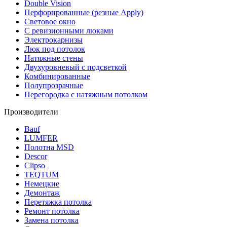
Double Vision
Перфорированные (резные Apply)
Световое окно
С ревизионными люками
Электрокарнизы
Люк под потолок
Натяжные стены
Двухуровневый с подсветкой
Комбинированные
Полупрозрачные
Перегородка с натяжным потолком
Производители
Bauf
LUMFER
Полотна MSD
Descor
Clipso
TEQTUM
Немецкие
Демонтаж
Перетяжка потолка
Ремонт потолка
Замена потолка