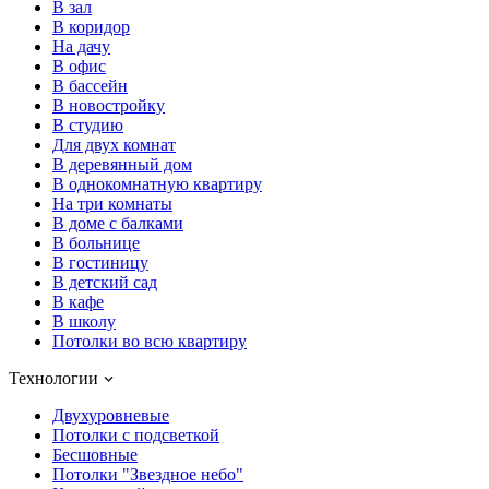
В зал
В коридор
На дачу
В офис
В бассейн
В новостройку
В студию
Для двух комнат
В деревянный дом
В однокомнатную квартиру
На три комнаты
В доме с балками
В больнице
В гостиницу
В детский сад
В кафе
В школу
Потолки во всю квартиру
Технологии
Двухуровневые
Потолки с подсветкой
Бесшовные
Потолки "Звездное небо"