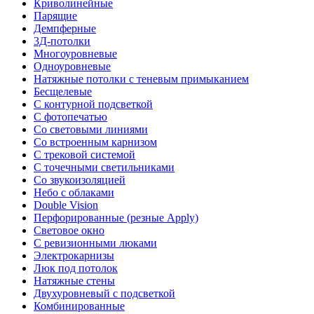
Криволинейные
Парящие
Демпферные
3Д-потолки
Многоуровневые
Одноуровневые
Натяжные потолки с теневым примыканием
Бесщелевые
С контурной подсветкой
С фотопечатью
Со световыми линиями
Со встроенным карнизом
С трековой системой
С точечными светильниками
Со звукоизоляцией
Небо с облаками
Double Vision
Перфорированные (резные Apply)
Световое окно
С ревизионными люками
Электрокарнизы
Люк под потолок
Натяжные стены
Двухуровневый с подсветкой
Комбинированные