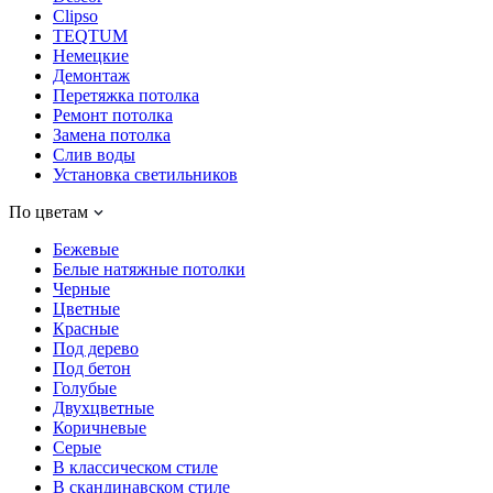
Clipso
TEQTUM
Немецкие
Демонтаж
Перетяжка потолка
Ремонт потолка
Замена потолка
Слив воды
Установка светильников
По цветам
Бежевые
Белые натяжные потолки
Черные
Цветные
Красные
Под дерево
Под бетон
Голубые
Двухцветные
Коричневые
Серые
В классическом стиле
В скандинавском стиле