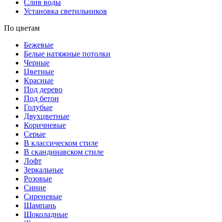
Слив воды
Установка светильников
По цветам
Бежевые
Белые натяжные потолки
Черные
Цветные
Красные
Под дерево
Под бетон
Голубые
Двухцветные
Коричневые
Серые
В классическом стиле
В скандинавском стиле
Лофт
Зеркальные
Розовые
Синие
Сиреневые
Шампань
Шоколадные