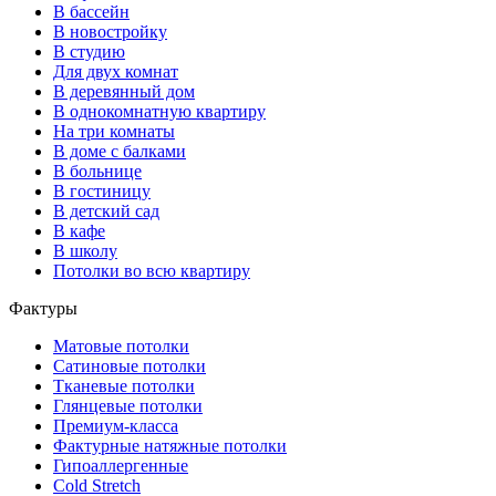
В бассейн
В новостройку
В студию
Для двух комнат
В деревянный дом
В однокомнатную квартиру
На три комнаты
В доме с балками
В больнице
В гостиницу
В детский сад
В кафе
В школу
Потолки во всю квартиру
Фактуры
Матовые потолки
Сатиновые потолки
Тканевые потолки
Глянцевые потолки
Премиум-класса
Фактурные натяжные потолки
Гипоаллергенные
Cold Stretch