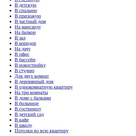
В детскую
В спальню
В прихожую
В частный дом
На мансарду
На балкон
В зал
В коридор
На дачу
В офис
В бассейн
В новостройку
В студию
Для двух комнат
В деревянный дом
В однокомнатную квартиру
На три комнаты
В доме с балками
В больнице
В гостиницу
В детский сад
В кафе
В школу
Потолки во всю квартиру