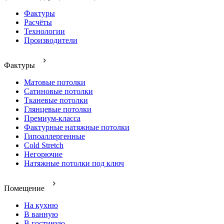
Фактуры
Расчёты
Технологии
Производители
Фактуры
Матовые потолки
Сатиновые потолки
Тканевые потолки
Глянцевые потолки
Премиум-класса
Фактурные натяжные потолки
Гипоаллергенные
Cold Stretch
Негорючие
Натяжные потолки под ключ
Помещение
На кухню
В ванную
В гостиную