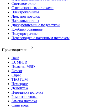
Световое окно
С ревизионными люками
Электрокарнизы
Люк под потолок
Натяжные стены
Двухуровневый с подсветкой
Комбинированные
Полупрозрачные
Перегородка с натяжным потолком
Производители
Bauf
LUMFER
Полотна MSD
Descor
Clipso
TEQTUM
Немецкие
Демонтаж
Перетяжка потолка
Ремонт потолка
Замена потолка
Слив воды