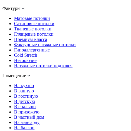
Фактуры
Матовые потолки
Сатиновые потолки
Тканевые потолки
Глянцевые потолки
Премиум-класса
Фактурные натяжные потолки
Гипоаллергенные
Cold Stretch
Негорючие
Натяжные потолки под ключ
Помещение
На кухню
В ванную
В гостиную
В детскую
В спальню
В прихожую
В частный дом
На мансарду
На балкон