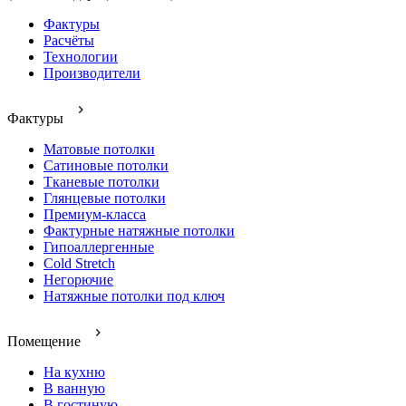
Фактуры
Расчёты
Технологии
Производители
Фактуры
Матовые потолки
Сатиновые потолки
Тканевые потолки
Глянцевые потолки
Премиум-класса
Фактурные натяжные потолки
Гипоаллергенные
Cold Stretch
Негорючие
Натяжные потолки под ключ
Помещение
На кухню
В ванную
В гостиную