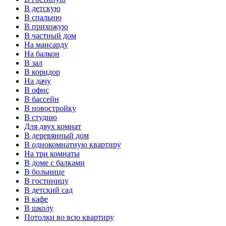
В детскую
В спальню
В прихожую
В частный дом
На мансарду
На балкон
В зал
В коридор
На дачу
В офис
В бассейн
В новостройку
В студию
Для двух комнат
В деревянный дом
В однокомнатную квартиру
На три комнаты
В доме с балками
В больнице
В гостиницу
В детский сад
В кафе
В школу
Потолки во всю квартиру