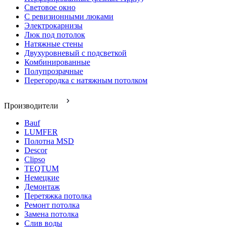
Световое окно
С ревизионными люками
Электрокарнизы
Люк под потолок
Натяжные стены
Двухуровневый с подсветкой
Комбинированные
Полупрозрачные
Перегородка с натяжным потолком
Производители
Bauf
LUMFER
Полотна MSD
Descor
Clipso
TEQTUM
Немецкие
Демонтаж
Перетяжка потолка
Ремонт потолка
Замена потолка
Слив воды