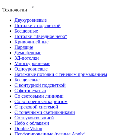
Технологии
Двухуровневые
Потолки с подсветкой
Бесшовные
Потолки "Звездное небо"
Криволинейные
Парящие
Демпферные
3Д-потолки
Многоуровневые
Одноуровневые
Натяжные потолки с теневым примыканием
Бесщелевые
С контурной подсветкой
С фотопечатью
Со световыми линиями
Со встроенным карнизом
С трековой системой
С точечными светильниками
Со звукоизоляцией
Небо с облаками
Double Vision
Перфорированные (резные Apply)