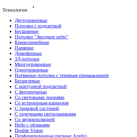
Технологии
Двухуровневые
Потолки с подсветкой
Бесшовные
Потолки "Звездное небо"
Криволинейные
Парящие
Демпферные
3Д-потолки
Многоуровневые
Одноуровневые
Натяжные потолки с теневым примыканием
Бесщелевые
С контурной подсветкой
С фотопечатью
Со световыми линиями
Со встроенным карнизом
С трековой системой
С точечными светильниками
Со звукоизоляцией
Небо с облаками
Double Vision
Перфорированные (резные Apply)