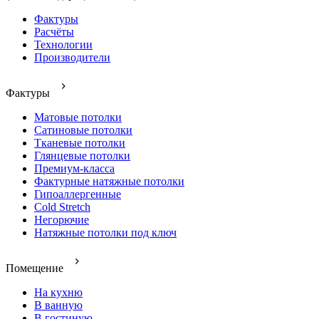
Фактуры
Расчёты
Технологии
Производители
Фактуры
Матовые потолки
Сатиновые потолки
Тканевые потолки
Глянцевые потолки
Премиум-класса
Фактурные натяжные потолки
Гипоаллергенные
Cold Stretch
Негорючие
Натяжные потолки под ключ
Помещение
На кухню
В ванную
В гостиную