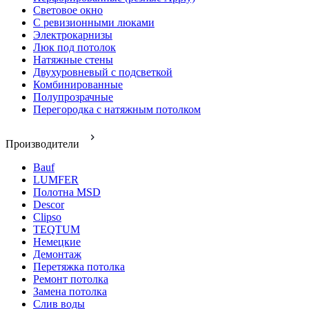
Световое окно
С ревизионными люками
Электрокарнизы
Люк под потолок
Натяжные стены
Двухуровневый с подсветкой
Комбинированные
Полупрозрачные
Перегородка с натяжным потолком
Производители
Bauf
LUMFER
Полотна MSD
Descor
Clipso
TEQTUM
Немецкие
Демонтаж
Перетяжка потолка
Ремонт потолка
Замена потолка
Слив воды