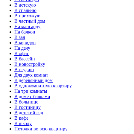
В детскую
В спальню
В прихожую
В частный дом
На мансарду
На балкон
В зал
В коридор
На дачу
В офис
В бассейн
В новостройку
В студию
Для двух комнат
В деревянный дом
В однокомнатную квартиру
На три комнаты
В доме с балками
В больнице
В гостиницу
В детский сад
В кафе
В школу
Потолки во всю квартиру