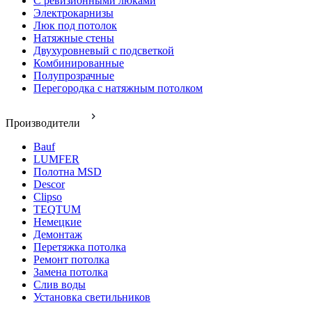
С ревизионными люками
Электрокарнизы
Люк под потолок
Натяжные стены
Двухуровневый с подсветкой
Комбинированные
Полупрозрачные
Перегородка с натяжным потолком
Производители
Bauf
LUMFER
Полотна MSD
Descor
Clipso
TEQTUM
Немецкие
Демонтаж
Перетяжка потолка
Ремонт потолка
Замена потолка
Слив воды
Установка светильников