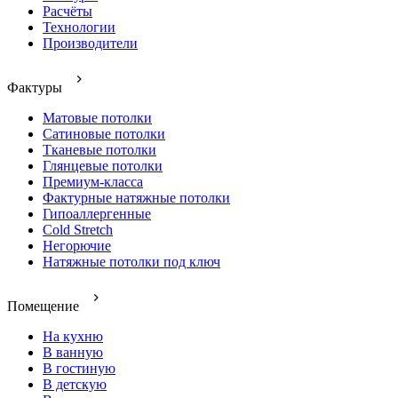
Расчёты
Технологии
Производители
Фактуры
Матовые потолки
Сатиновые потолки
Тканевые потолки
Глянцевые потолки
Премиум-класса
Фактурные натяжные потолки
Гипоаллергенные
Cold Stretch
Негорючие
Натяжные потолки под ключ
Помещение
На кухню
В ванную
В гостиную
В детскую