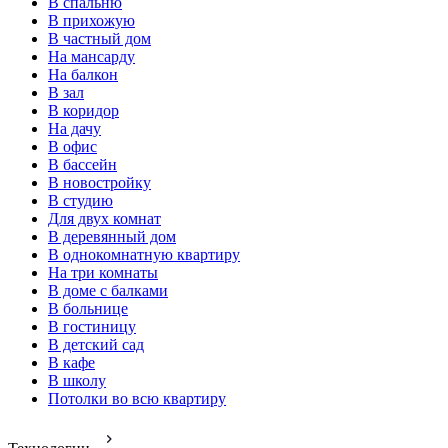
В спальню
В прихожую
В частный дом
На мансарду
На балкон
В зал
В коридор
На дачу
В офис
В бассейн
В новостройку
В студию
Для двух комнат
В деревянный дом
В однокомнатную квартиру
На три комнаты
В доме с балками
В больнице
В гостиницу
В детский сад
В кафе
В школу
Потолки во всю квартиру