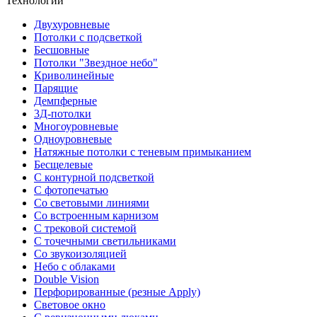
Технологии
Двухуровневые
Потолки с подсветкой
Бесшовные
Потолки "Звездное небо"
Криволинейные
Парящие
Демпферные
3Д-потолки
Многоуровневые
Одноуровневые
Натяжные потолки с теневым примыканием
Бесщелевые
С контурной подсветкой
С фотопечатью
Со световыми линиями
Со встроенным карнизом
С трековой системой
С точечными светильниками
Со звукоизоляцией
Небо с облаками
Double Vision
Перфорированные (резные Apply)
Световое окно