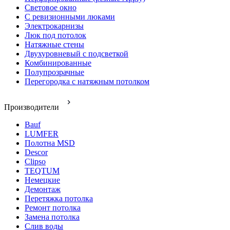
Световое окно
С ревизионными люками
Электрокарнизы
Люк под потолок
Натяжные стены
Двухуровневый с подсветкой
Комбинированные
Полупрозрачные
Перегородка с натяжным потолком
Производители
Bauf
LUMFER
Полотна MSD
Descor
Clipso
TEQTUM
Немецкие
Демонтаж
Перетяжка потолка
Ремонт потолка
Замена потолка
Слив воды