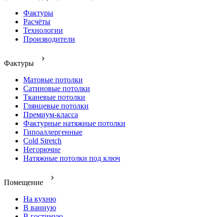
Фактуры
Расчёты
Технологии
Производители
Фактуры
Матовые потолки
Сатиновые потолки
Тканевые потолки
Глянцевые потолки
Премиум-класса
Фактурные натяжные потолки
Гипоаллергенные
Cold Stretch
Негорючие
Натяжные потолки под ключ
Помещение
На кухню
В ванную
В гостиную