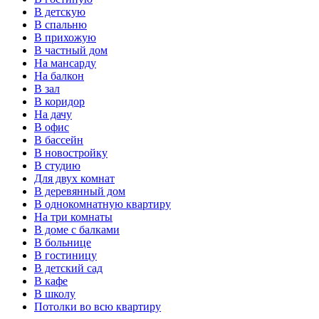
В детскую
В спальню
В прихожую
В частный дом
На мансарду
На балкон
В зал
В коридор
На дачу
В офис
В бассейн
В новостройку
В студию
Для двух комнат
В деревянный дом
В однокомнатную квартиру
На три комнаты
В доме с балками
В больнице
В гостиницу
В детский сад
В кафе
В школу
Потолки во всю квартиру