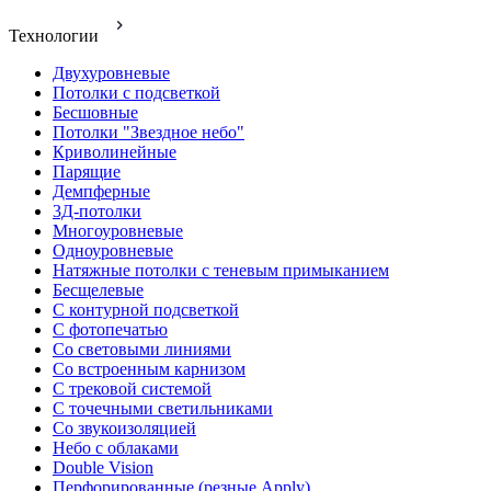
Технологии
Двухуровневые
Потолки с подсветкой
Бесшовные
Потолки "Звездное небо"
Криволинейные
Парящие
Демпферные
3Д-потолки
Многоуровневые
Одноуровневые
Натяжные потолки с теневым примыканием
Бесщелевые
С контурной подсветкой
С фотопечатью
Со световыми линиями
Со встроенным карнизом
С трековой системой
С точечными светильниками
Со звукоизоляцией
Небо с облаками
Double Vision
Перфорированные (резные Apply)