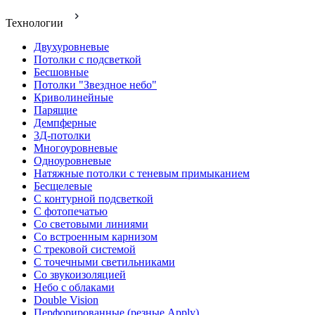
Технологии
Двухуровневые
Потолки с подсветкой
Бесшовные
Потолки "Звездное небо"
Криволинейные
Парящие
Демпферные
3Д-потолки
Многоуровневые
Одноуровневые
Натяжные потолки с теневым примыканием
Бесщелевые
С контурной подсветкой
С фотопечатью
Со световыми линиями
Со встроенным карнизом
С трековой системой
С точечными светильниками
Со звукоизоляцией
Небо с облаками
Double Vision
Перфорированные (резные Apply)