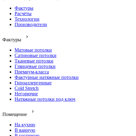
Фактуры
Расчёты
Технологии
Производители
Фактуры
Матовые потолки
Сатиновые потолки
Тканевые потолки
Глянцевые потолки
Премиум-класса
Фактурные натяжные потолки
Гипоаллергенные
Cold Stretch
Негорючие
Натяжные потолки под ключ
Помещение
На кухню
В ванную
В гостиную