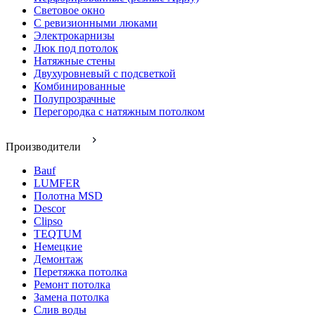
Световое окно
С ревизионными люками
Электрокарнизы
Люк под потолок
Натяжные стены
Двухуровневый с подсветкой
Комбинированные
Полупрозрачные
Перегородка с натяжным потолком
Производители
Bauf
LUMFER
Полотна MSD
Descor
Clipso
TEQTUM
Немецкие
Демонтаж
Перетяжка потолка
Ремонт потолка
Замена потолка
Слив воды