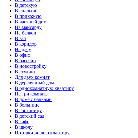
В детскую
В спальню
В прихожую
В частный дом
На мансарду
На балкон
В зал
В коридор
На дачу
В офис
В бассейн
В новостройку
В студию
Для двух комнат
В деревянный дом
В однокомнатную квартиру
На три комнаты
В доме с балками
В больнице
В гостиницу
В детский сад
В кафе
В школу
Потолки во всю квартиру