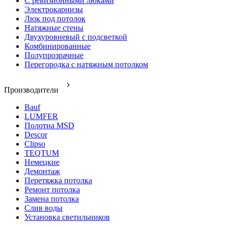
С ревизионными люками
Электрокарнизы
Люк под потолок
Натяжные стены
Двухуровневый с подсветкой
Комбинированные
Полупрозрачные
Перегородка с натяжным потолком
Производители
Bauf
LUMFER
Полотна MSD
Descor
Clipso
TEQTUM
Немецкие
Демонтаж
Перетяжка потолка
Ремонт потолка
Замена потолка
Слив воды
Установка светильников