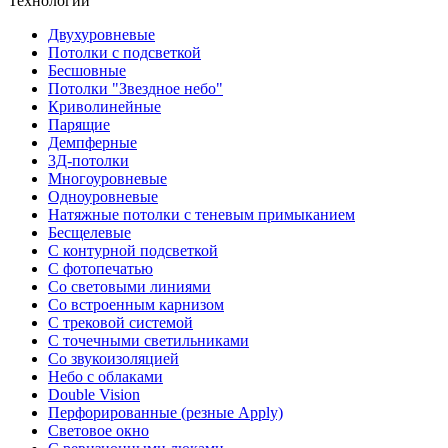
Технологии
Двухуровневые
Потолки с подсветкой
Бесшовные
Потолки "Звездное небо"
Криволинейные
Парящие
Демпферные
3Д-потолки
Многоуровневые
Одноуровневые
Натяжные потолки с теневым примыканием
Бесщелевые
С контурной подсветкой
С фотопечатью
Со световыми линиями
Со встроенным карнизом
С трековой системой
С точечными светильниками
Со звукоизоляцией
Небо с облаками
Double Vision
Перфорированные (резные Apply)
Световое окно