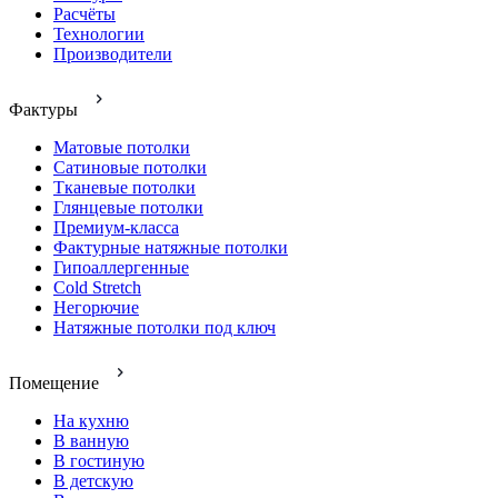
Расчёты
Технологии
Производители
Фактуры
Матовые потолки
Сатиновые потолки
Тканевые потолки
Глянцевые потолки
Премиум-класса
Фактурные натяжные потолки
Гипоаллергенные
Cold Stretch
Негорючие
Натяжные потолки под ключ
Помещение
На кухню
В ванную
В гостиную
В детскую