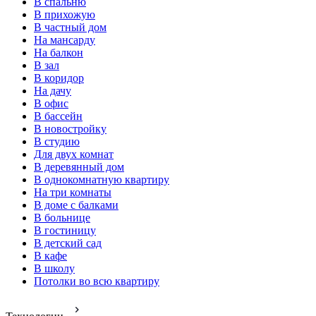
В спальню
В прихожую
В частный дом
На мансарду
На балкон
В зал
В коридор
На дачу
В офис
В бассейн
В новостройку
В студию
Для двух комнат
В деревянный дом
В однокомнатную квартиру
На три комнаты
В доме с балками
В больнице
В гостиницу
В детский сад
В кафе
В школу
Потолки во всю квартиру