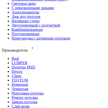
Световое окно
С ревизионными люками
Электрокарнизы
Люк под потолок
Натяжные стены
Двухуровневый с подсветкой
Комбинированные
Полупрозрачные
Перегородка с натяжным потолком
Производители
Bauf
LUMFER
Полотна MSD
Descor
Clipso
TEQTUM
Немецкие
Демонтаж
Перетяжка потолка
Ремонт потолка
Замена потолка
Слив воды