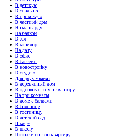
В детскую
В спальню
В прихожую
В частный дом
На мансарду
На балкон
В зал
В коридор
На дачу
В офис
В бассейн
В новостройку
В студию
Для двух комнат
В деревянный дом
В однокомнатную квартиру
На три комнаты
В доме с балками
В больнице
В гостиницу
В детский сад
В кафе
В школу
Потолки во всю квартиру