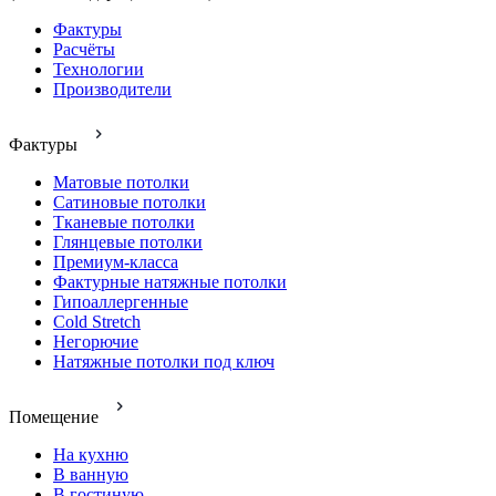
Фактуры
Расчёты
Технологии
Производители
Фактуры
Матовые потолки
Сатиновые потолки
Тканевые потолки
Глянцевые потолки
Премиум-класса
Фактурные натяжные потолки
Гипоаллергенные
Cold Stretch
Негорючие
Натяжные потолки под ключ
Помещение
На кухню
В ванную
В гостиную