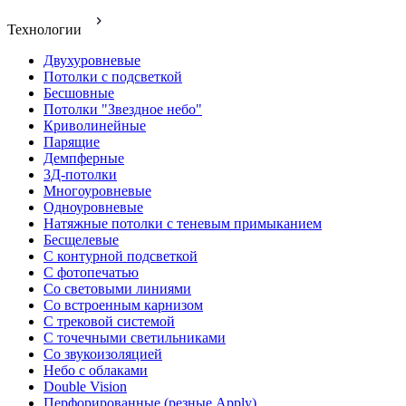
Технологии
Двухуровневые
Потолки с подсветкой
Бесшовные
Потолки "Звездное небо"
Криволинейные
Парящие
Демпферные
3Д-потолки
Многоуровневые
Одноуровневые
Натяжные потолки с теневым примыканием
Бесщелевые
С контурной подсветкой
С фотопечатью
Со световыми линиями
Со встроенным карнизом
С трековой системой
С точечными светильниками
Со звукоизоляцией
Небо с облаками
Double Vision
Перфорированные (резные Apply)