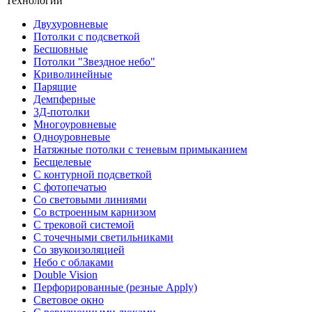
Технологии
Двухуровневые
Потолки с подсветкой
Бесшовные
Потолки "Звездное небо"
Криволинейные
Парящие
Демпферные
3Д-потолки
Многоуровневые
Одноуровневые
Натяжные потолки с теневым примыканием
Бесщелевые
С контурной подсветкой
С фотопечатью
Со световыми линиями
Со встроенным карнизом
С трековой системой
С точечными светильниками
Со звукоизоляцией
Небо с облаками
Double Vision
Перфорированные (резные Apply)
Световое окно