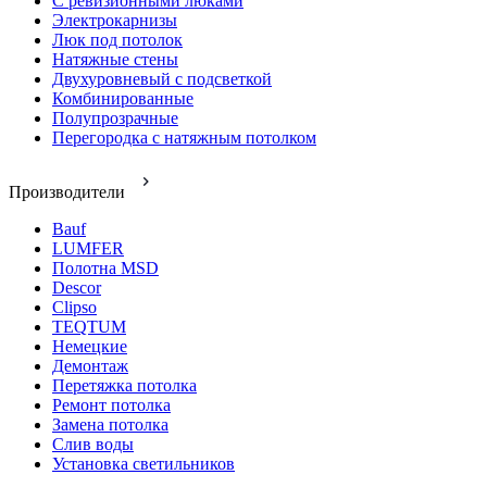
С ревизионными люками
Электрокарнизы
Люк под потолок
Натяжные стены
Двухуровневый с подсветкой
Комбинированные
Полупрозрачные
Перегородка с натяжным потолком
Производители
Bauf
LUMFER
Полотна MSD
Descor
Clipso
TEQTUM
Немецкие
Демонтаж
Перетяжка потолка
Ремонт потолка
Замена потолка
Слив воды
Установка светильников