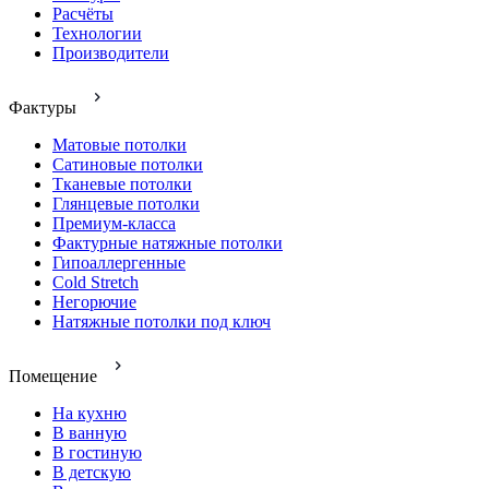
Расчёты
Технологии
Производители
Фактуры
Матовые потолки
Сатиновые потолки
Тканевые потолки
Глянцевые потолки
Премиум-класса
Фактурные натяжные потолки
Гипоаллергенные
Cold Stretch
Негорючие
Натяжные потолки под ключ
Помещение
На кухню
В ванную
В гостиную
В детскую