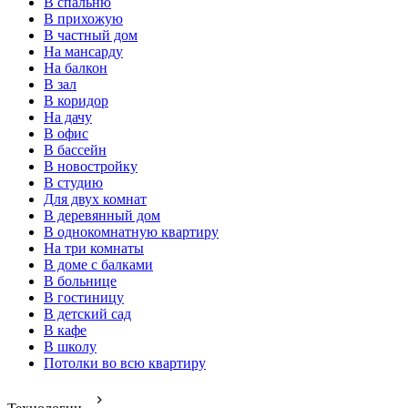
В спальню
В прихожую
В частный дом
На мансарду
На балкон
В зал
В коридор
На дачу
В офис
В бассейн
В новостройку
В студию
Для двух комнат
В деревянный дом
В однокомнатную квартиру
На три комнаты
В доме с балками
В больнице
В гостиницу
В детский сад
В кафе
В школу
Потолки во всю квартиру