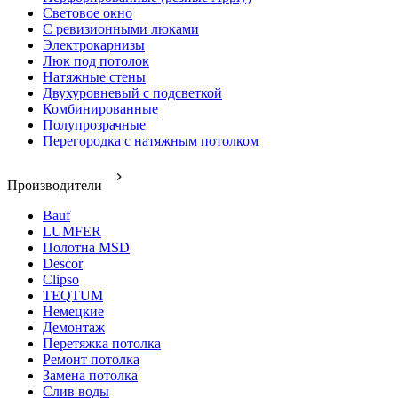
Световое окно
С ревизионными люками
Электрокарнизы
Люк под потолок
Натяжные стены
Двухуровневый с подсветкой
Комбинированные
Полупрозрачные
Перегородка с натяжным потолком
Производители
Bauf
LUMFER
Полотна MSD
Descor
Clipso
TEQTUM
Немецкие
Демонтаж
Перетяжка потолка
Ремонт потолка
Замена потолка
Слив воды