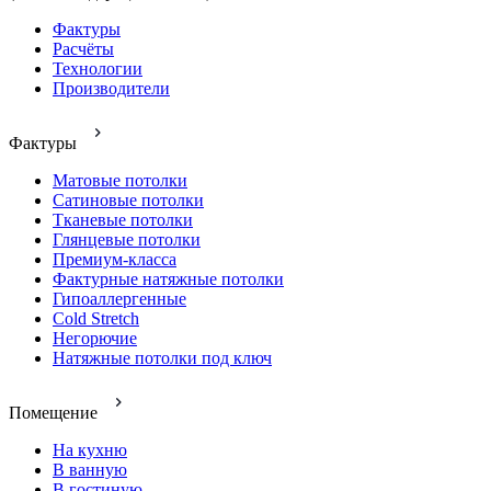
Фактуры
Расчёты
Технологии
Производители
Фактуры
Матовые потолки
Сатиновые потолки
Тканевые потолки
Глянцевые потолки
Премиум-класса
Фактурные натяжные потолки
Гипоаллергенные
Cold Stretch
Негорючие
Натяжные потолки под ключ
Помещение
На кухню
В ванную
В гостиную