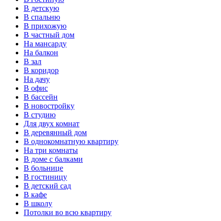
В детскую
В спальню
В прихожую
В частный дом
На мансарду
На балкон
В зал
В коридор
На дачу
В офис
В бассейн
В новостройку
В студию
Для двух комнат
В деревянный дом
В однокомнатную квартиру
На три комнаты
В доме с балками
В больнице
В гостиницу
В детский сад
В кафе
В школу
Потолки во всю квартиру